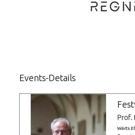
Events-Details
Fest
Prof.
Wörts Eh