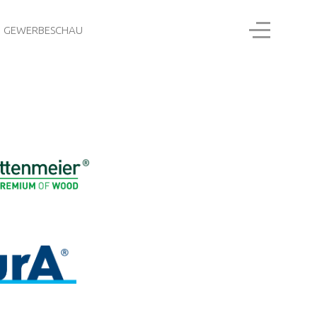
Off-Canvas
GEWERBESCHAU