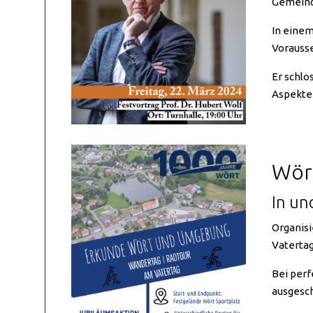
Gemeinde
In einem
Vorausse
Er schlo
Aspekte 
Wör
In un
Organisi
Vatertag
Bei perf
ausgesch