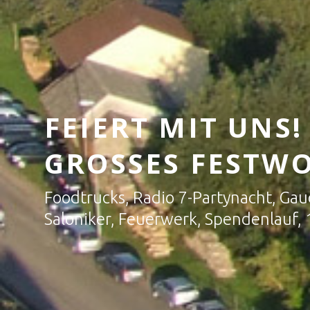
FEIERT MIT UNS!
GROSSES FESTWO
Foodtrucks, Radio 7-Partynacht, Gau
Saloniker, Feuerwerk, Spendenlauf,