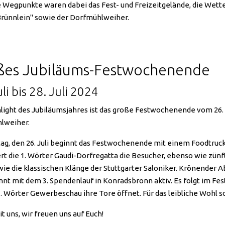
 Wegpunkte waren dabei das Fest- und Freizeitgelände, die Wett
rünnlein" sowie der Dorfmühlweiher.
ßes Jubiläums-Festwochenende
li bis 28. Juli 2024
light des Jubiläumsjahres ist das große Festwochenende vom 26. J
lweiher.
ag, den 26. Juli beginnt das Festwochenende mit einem Foodtruc
rt die 1. Wörter Gaudi-Dorfregatta die Besucher, ebenso wie zün
ie die klassischen Klänge der Stuttgarter Saloniker. Krönender Ab
innt mit dem 3. Spendenlauf in Konradsbronn aktiv. Es folgt im F
1. Wörter Gewerbeschau ihre Tore öffnet. Für das leibliche Wohl s
it uns, wir freuen uns auf Euch!