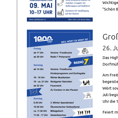
Wichtige
"Schön B
Gro
26. Ju
Das High
Dorfmüh
Am Freit
begeiste
Wört sow
Juli beg
Uhr die 
Feiert m