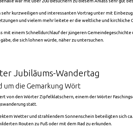
halle war mit über 200 Besuchern zu diesem Anlass sehr gut besu
 sehr kurzweiligen und interessanten Vortrag unter mit Einbezug
tzungen und vielem mehr leitete er die weltliche und kirchliche 
ss mit einem Schnelldurchlauf der jüngeren Gemeindegeschichte 
gäbe, die sich lohnen würde, näher zu untersuchen.
ter Jubiläums-Wandertag
d um die Gemarkung Wört
ert von den Wörter Zipfelklatschern, einem der Wörter Faschingsc
swanderung statt.
ektem Wetter und strahlendem Sonnenschein beteiligten sich ca.
ilderten Routen zu Fuß oder mit dem Rad zu erkunden.