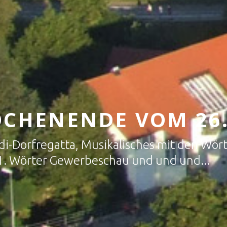
CHENENDE VOM 26.-2
di-Dorfregatta, Musikalisches mit den Wö
 1. Wörter Gewerbeschau und und und...