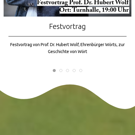
Wandertag
Am Vatertag (9. Mai) fand ein Jubiläums-Wandertag in/um die
Gemarkung Wört statt.