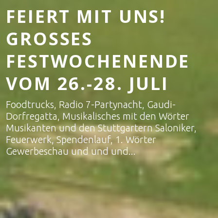
FEIERT MIT UNS!
GROSSES F
ESTWOCHENENDE V
OM 26.-28. JULI
Foodtrucks, Radio 7-Partynacht, Gaudi-
Dorfregatta, Musikalisches mit den Wörter
Musikanten und den Stuttgartern Saloniker,
Feuerwerk, Spendenlauf, 1. Wörter
Gewerbeschau und und und...